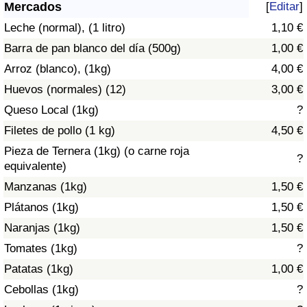
Índice de criminalidad por país
Mercados
[
Editar
]
Leche (normal), (1 litro)
1,10 €
Sanidad
Barra de pan blanco del día (500g)
1,00 €
Arroz (blanco), (1kg)
4,00 €
Índice de Sanidad (Actual)
Huevos (normales) (12)
3,00 €
Queso Local (1kg)
?
Índice de Sanidad
Filetes de pollo (1 kg)
4,50 €
Índice de Sanidad por País
Pieza de Ternera (1kg) (o carne roja
?
equivalente)
Contaminación
Manzanas (1kg)
1,50 €
Plátanos (1kg)
1,50 €
Índice de Contaminación (Actual)
Naranjas (1kg)
1,50 €
Tomates (1kg)
?
Índice de contaminación
Patatas (1kg)
1,00 €
Índice de Contaminación por País
Cebollas (1kg)
?