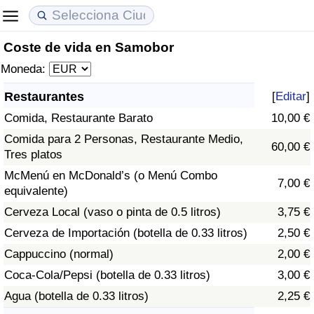
Coste de vida en Samobor
Coste de vida
Precios de las propiedades
Calidad de Vida
Moneda:
Índice de Costo de Vida (Actual)
Índice de Precios de Inmuebles (Actual)
Índice de Calidad de Vida
Restaurantes
[
Editar
]
Comida, Restaurante Barato
10,00 €
Índice de Costo de Vida
Índice de Precios de Inmuebles
Índice de Calidad de Vida (Actual)
Comida para 2 Personas, Restaurante Medio,
60,00 €
Tres platos
Índice de costo de vida por país
Índice de Precios de Inmuebles por País
Índice de calidad de vida por país
McMenú en McDonald’s (o Menú Combo
7,00 €
equivalente)
en aqaba
Delincuencia
Cerveza Local (vaso o pinta de 0.5 litros)
3,75 €
Calificación del Índice de Criminalidad
Cerveza de Importación (botella de 0.33 litros)
2,50 €
(Actual)
Cappuccino (normal)
2,00 €
Coca-Cola/Pepsi (botella de 0.33 litros)
3,00 €
Índice de Criminalidad
Agua (botella de 0.33 litros)
2,25 €