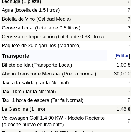
Lechuga (1 pieza)
?
Tráfico
Agua (botella de 1.5 litros)
?
Botella de Vino (Calidad Media)
?
Índice de Tráfico
Cerveza Local (botella de 0.5 litros)
?
Índice de Tráfico (Actual)
Cerveza de Importación (botella de 0.33 litros)
?
Paquete de 20 cigarrillos (Marlboro)
?
Índice de Tráfico por País
Transporte
[
Editar
]
Billete de Ida (Transporte Local)
1,00 €
Abono Transporte Mensual (Precio normal)
30,00 €
Taxi a la salida (Tarifa Normal)
?
Taxi 1km (Tarifa Normal)
?
Taxi 1 hora de espera (Tarifa Normal)
?
La Gasolina (1 litro)
1,48 €
Volkswagen Golf 1.4 90 KW - Modelo Reciente
?
(o coche nuevo equivalente)