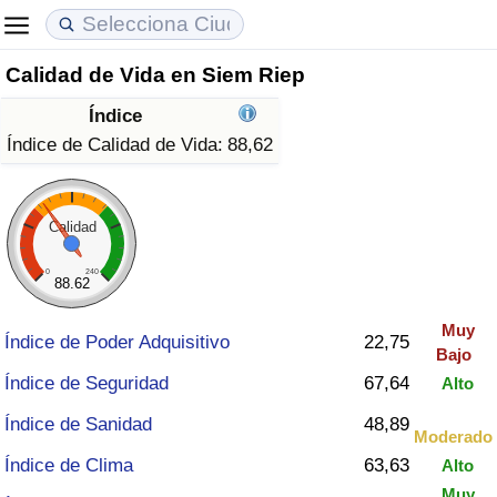
Calidad de Vida en Siem Riep
Coste de vida
Precios de las propiedades
Calidad de Vida
Índice
Índice de Costo de Vida (Actual)
Índice de Precios de Inmuebles (Actual)
Índice de Calidad de Vida
Índice de Calidad de Vida:
88,62
Índice de Costo de Vida
Índice de Precios de Inmuebles
Índice de Calidad de Vida (Actual)
Calidad
Índice de costo de vida por país
Índice de Precios de Inmuebles por País
Índice de calidad de vida por país
0
240
88.62
en aqaba
Delincuencia
Muy
Índice de Poder Adquisitivo
22,75
Bajo
Calificación del Índice de Criminalidad
Índice de Seguridad
67,64
Alto
(Actual)
Índice de Sanidad
48,89
Moderado
Índice de Criminalidad
Índice de Clima
63,63
Alto
Muy