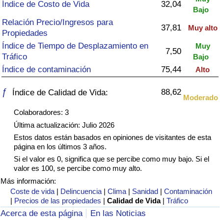
Índice de criminalidad por país
Índice de Costo de Vida
32,04
Bajo
Relación Precio/Ingresos para
37,81
Muy alto
Sanidad
Propiedades
Índice de Tiempo de Desplazamiento en
Muy
7,50
Índice de Sanidad (Actual)
Tráfico
Bajo
Índice de contaminación
75,44
Alto
Índice de Sanidad
ƒ
88,62
Índice de Calidad de Vida:
Moderado
Índice de Sanidad por País
Colaboradores: 3
Última actualización: Julio 2026
Contaminación
Estos datos están basados en opiniones de visitantes de esta
página en los últimos 3 años.
Índice de Contaminación (Actual)
Si el valor es 0, significa que se percibe como muy bajo. Si el
valor es 100, se percibe como muy alto.
Índice de contaminación
Más información:
Coste de vida
|
Delincuencia
|
Clima
|
Sanidad
|
Contaminación
|
Precios de las propiedades
|
Calidad de Vida
|
Tráfico
Índice de Contaminación por País
Acerca de esta página
En las Noticias