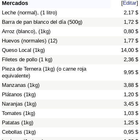
Índice de criminalidad por país
Mercados
[
Editar
]
Leche (normal), (1 litro)
2,17 $
Sanidad
Barra de pan blanco del día (500g)
1,72 $
Arroz (blanco), (1kg)
0,80 $
Índice de Sanidad (Actual)
Huevos (normales) (12)
1,77 $
Queso Local (1kg)
14,00 $
Índice de Sanidad
Filetes de pollo (1 kg)
2,36 $
Índice de Sanidad por País
Pieza de Ternera (1kg) (o carne roja
9,95 $
equivalente)
Contaminación
Manzanas (1kg)
3,88 $
Plátanos (1kg)
1,20 $
Índice de Contaminación (Actual)
Naranjas (1kg)
3,45 $
Tomates (1kg)
1,03 $
Índice de contaminación
Patatas (1kg)
1,25 $
Índice de Contaminación por País
Cebollas (1kg)
0,95 $