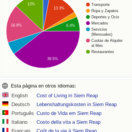
13%
Transporte
13.3%
Ropa y Zapatos
Deportes y Ocio
Mercados
16.9%
6.4%
Servicios
(Mensuales)
Cuotas de Alquiler
al Mes
Restaurantes
39.5%
Esta página en otros idiomas:
English
Cost of Living in Siem Reap
Deutsch
Lebenshaltungskosten in Siem Reap
Português
Custo de Vida em Siem Reap
Italiano
Costo della vita a Siem Reap
Français
Coût de la vie à Siem Reap