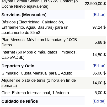
Toyota Corolla Sedán 1.6l 97kW Confort (o
22.500,00 $
Coche Nuevo equivalente)
Servicios (Mensuales)
[
Editar
]
Básicos (Electricidad, Calefacción,
Enfriamiento, Agua, Basuras) para un
97,24 $
apartamento de 85m2
Plan Mensual Móvil con Llamadas y 10GB+
5,88 $
Datos
Internet (60 Mbps o más, datos ilimitados,
14,50 $
Cable/ADSL)
Deportes y Ocio
[
Editar
]
Gimnasio, Cuota Mensual para 1 Adulto
35,00 $
Alquiler de pista de tenis (1 hora en fin de
14,00 $
semana)
Cine, Estreno Internacional, 1 Asiento
5,00 $
Cuidado de Niños
[
Editar
]