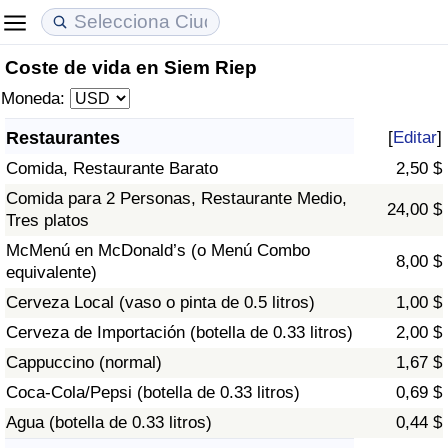
Coste de vida en Siem Riep
Coste de vida
Precios de las propiedades
Calidad de Vida
Moneda:
Índice de Costo de Vida (Actual)
Índice de Precios de Inmuebles (Actual)
Índice de Calidad de Vida
Restaurantes
[
Editar
]
Comida, Restaurante Barato
2,50 $
Índice de Costo de Vida
Índice de Precios de Inmuebles
Índice de Calidad de Vida (Actual)
Comida para 2 Personas, Restaurante Medio,
24,00 $
Tres platos
Índice de costo de vida por país
Índice de Precios de Inmuebles por País
Índice de calidad de vida por país
McMenú en McDonald’s (o Menú Combo
8,00 $
equivalente)
en aqaba
Delincuencia
Cerveza Local (vaso o pinta de 0.5 litros)
1,00 $
Calificación del Índice de Criminalidad
Cerveza de Importación (botella de 0.33 litros)
2,00 $
(Actual)
Cappuccino (normal)
1,67 $
Coca-Cola/Pepsi (botella de 0.33 litros)
0,69 $
Índice de Criminalidad
Agua (botella de 0.33 litros)
0,44 $