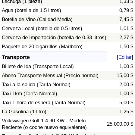
Lechuga (1 pieza)
1,33 $
Tráfico
Agua (botella de 1.5 litros)
0,79 $
Botella de Vino (Calidad Media)
7,45 $
Índice de Tráfico
Cerveza Local (botella de 0.5 litros)
1,01 $
Índice de Tráfico (Actual)
Cerveza de Importación (botella de 0.33 litros)
2,27 $
Paquete de 20 cigarrillos (Marlboro)
1,50 $
Índice de Tráfico por País
Transporte
[
Editar
]
Billete de Ida (Transporte Local)
1,00 $
Abono Transporte Mensual (Precio normal)
15,00 $
Taxi a la salida (Tarifa Normal)
2,00 $
Taxi 1km (Tarifa Normal)
1,00 $
Taxi 1 hora de espera (Tarifa Normal)
5,00 $
La Gasolina (1 litro)
1,25 $
Volkswagen Golf 1.4 90 KW - Modelo
25.000,00 $
Reciente (o coche nuevo equivalente)