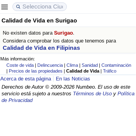
Calidad de Vida en Surigao
Coste de vida
Precios de las propiedades
Calidad de Vida
No existen datos para
Surigao
.
Índice de Costo de Vida (Actual)
Índice de Precios de Inmuebles (Actual)
Índice de Calidad de Vida
Considera comprobar los datos que tenemos para
Calidad de Vida en Filipinas
Índice de Costo de Vida
Índice de Precios de Inmuebles
Índice de Calidad de Vida (Actual)
Más información:
Coste de vida
|
Delincuencia
|
Clima
|
Sanidad
|
Contaminación
Índice de costo de vida por país
Índice de Precios de Inmuebles por País
Índice de calidad de vida por país
|
Precios de las propiedades
|
Calidad de Vida
|
Tráfico
Acerca de esta página
En las Noticias
en aqaba
Delincuencia
Derechos de Autor © 2009-2026 Numbeo. El uso de este
servicio está sujeto a nuestros
Términos de Uso
y
Política
de Privacidad
Calificación del Índice de Criminalidad
(Actual)
Índice de Criminalidad