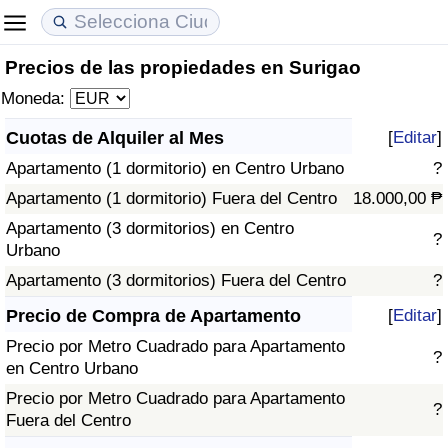
Precios de las propiedades en Surigao
Coste de vida
Precios de las propiedades
Calidad de Vida
Moneda:
Índice de Costo de Vida (Actual)
Índice de Precios de Inmuebles (Actual)
Índice de Calidad de Vida
Cuotas de Alquiler al Mes
[
Editar
]
Apartamento (1 dormitorio) en Centro Urbano
?
Índice de Costo de Vida
Índice de Precios de Inmuebles
Índice de Calidad de Vida (Actual)
Apartamento (1 dormitorio) Fuera del Centro
18.000,00 ₱
Índice de costo de vida por país
Índice de Precios de Inmuebles por País
Índice de calidad de vida por país
Apartamento (3 dormitorios) en Centro
?
Urbano
en aqaba
Delincuencia
Apartamento (3 dormitorios) Fuera del Centro
?
Precio de Compra de Apartamento
[
Editar
]
Calificación del Índice de Criminalidad
Precio por Metro Cuadrado para Apartamento
(Actual)
?
en Centro Urbano
Precio por Metro Cuadrado para Apartamento
Índice de Criminalidad
?
Fuera del Centro