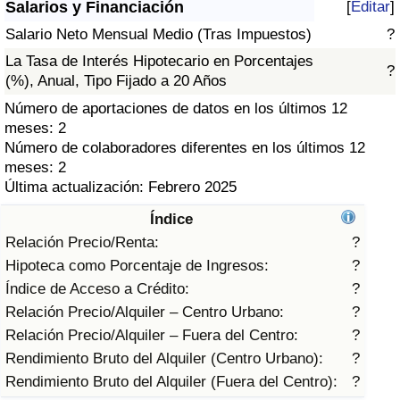
Salarios y Financiación
[
Editar
]
Índice de criminalidad por país
Salario Neto Mensual Medio (Tras Impuestos)
?
Sanidad
La Tasa de Interés Hipotecario en Porcentajes
?
(%), Anual, Tipo Fijado a 20 Años
Índice de Sanidad (Actual)
Número de aportaciones de datos en los últimos 12
meses: 2
Índice de Sanidad
Número de colaboradores diferentes en los últimos 12
meses: 2
Última actualización: Febrero 2025
Índice de Sanidad por País
Índice
Contaminación
Relación Precio/Renta:
?
Hipoteca como Porcentaje de Ingresos:
?
Índice de Contaminación (Actual)
Índice de Acceso a Crédito:
?
Relación Precio/Alquiler – Centro Urbano:
?
Índice de contaminación
Relación Precio/Alquiler – Fuera del Centro:
?
Rendimiento Bruto del Alquiler (Centro Urbano):
?
Índice de Contaminación por País
Rendimiento Bruto del Alquiler (Fuera del Centro):
?