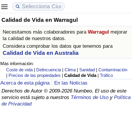
Calidad de Vida en Warragul
Coste de vida
Precios de las propiedades
Calidad de Vida
Necesitamos más colaboradores para
Warragul
mejorar
Índice de Costo de Vida (Actual)
Índice de Precios de Inmuebles (Actual)
Índice de Calidad de Vida
la calidad de nuestros datos.
Considera comprobar los datos que tenemos para
Índice de Costo de Vida
Índice de Precios de Inmuebles
Índice de Calidad de Vida (Actual)
Calidad de Vida en Australia
Más información:
Índice de costo de vida por país
Índice de Precios de Inmuebles por País
Índice de calidad de vida por país
Coste de vida
|
Delincuencia
|
Clima
|
Sanidad
|
Contaminación
|
Precios de las propiedades
|
Calidad de Vida
|
Tráfico
en aqaba
Delincuencia
Acerca de esta página
En las Noticias
Derechos de Autor © 2009-2026 Numbeo. El uso de este
servicio está sujeto a nuestros
Términos de Uso
y
Política
Calificación del Índice de Criminalidad
de Privacidad
(Actual)
Índice de Criminalidad