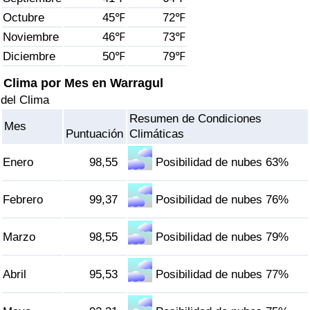
Índice de criminalidad por país
Octubre
45℉
72℉
Noviembre
46℉
73℉
Sanidad
Diciembre
50℉
79℉
Índice de Sanidad (Actual)
Clima por Mes en Warragul
del Clima
Índice de Sanidad
Resumen de Condiciones
Mes
Puntuación
Climáticas
Índice de Sanidad por País
Enero
98,55
Posibilidad de nubes 63%
Contaminación
Febrero
99,37
Posibilidad de nubes 76%
Índice de Contaminación (Actual)
Marzo
98,55
Posibilidad de nubes 79%
Índice de contaminación
Abril
95,53
Posibilidad de nubes 77%
Índice de Contaminación por País