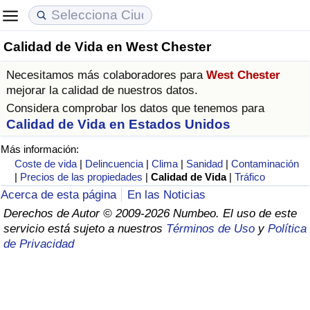
Calidad de Vida en West Chester
Coste de vida
Precios de las propiedades
Calidad de Vida
Necesitamos más colaboradores para
West Chester
Índice de Costo de Vida (Actual)
Índice de Precios de Inmuebles (Actual)
Índice de Calidad de Vida
mejorar la calidad de nuestros datos.
Considera comprobar los datos que tenemos para
Índice de Costo de Vida
Índice de Precios de Inmuebles
Índice de Calidad de Vida (Actual)
Calidad de Vida en Estados Unidos
Más información:
Índice de costo de vida por país
Índice de Precios de Inmuebles por País
Índice de calidad de vida por país
Coste de vida
|
Delincuencia
|
Clima
|
Sanidad
|
Contaminación
|
Precios de las propiedades
|
Calidad de Vida
|
Tráfico
en aqaba
Delincuencia
Acerca de esta página
En las Noticias
Derechos de Autor © 2009-2026 Numbeo. El uso de este
servicio está sujeto a nuestros
Términos de Uso
y
Política
Calificación del Índice de Criminalidad
de Privacidad
(Actual)
Índice de Criminalidad