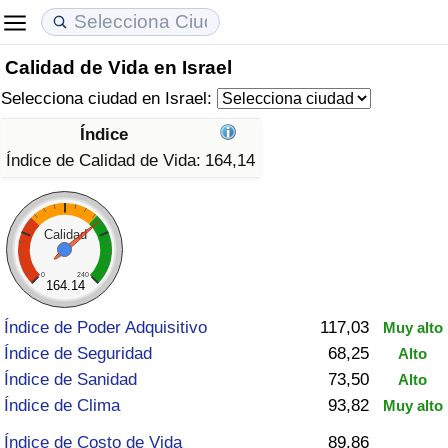
Calidad de Vida en Israel
Coste de vida
Precios de las propiedades
Calidad de Vida
Selecciona ciudad en Israel:
Índice de Costo de Vida (Actual)
Índice de Precios de Inmuebles (Actual)
Índice de Calidad de Vida
Índice
Índice de Calidad de Vida:
164,14
Índice de Costo de Vida
Índice de Precios de Inmuebles
Índice de Calidad de Vida (Actual)
Índice de costo de vida por país
Índice de Precios de Inmuebles por País
Índice de calidad de vida por país
Calidad
en aqaba
Delincuencia
0
240
164.14
Índice de Poder Adquisitivo
117,03
Muy alto
Calificación del Índice de Criminalidad
Índice de Seguridad
68,25
(Actual)
Alto
Índice de Sanidad
73,50
Alto
Índice de Criminalidad
Índice de Clima
93,82
Muy alto
Índice de Costo de Vida
89,86