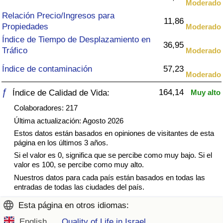
Moderado
Índice de criminalidad por país
Relación Precio/Ingresos para
11,86
Propiedades
Moderado
Sanidad
Índice de Tiempo de Desplazamiento en
36,95
Tráfico
Moderado
Índice de Sanidad (Actual)
Índice de contaminación
57,23
Moderado
Índice de Sanidad
ƒ
164,14
Índice de Calidad de Vida:
Muy alto
Índice de Sanidad por País
Colaboradores: 217
Última actualización: Agosto 2026
Contaminación
Estos datos están basados en opiniones de visitantes de esta
página en los últimos 3 años.
Si el valor es 0, significa que se percibe como muy bajo. Si el
Índice de Contaminación (Actual)
valor es 100, se percibe como muy alto.
Nuestros datos para cada país están basados en todas las
Índice de contaminación
entradas de todas las ciudades del país.
Esta página en otros idiomas:
Índice de Contaminación por País
English
Quality of Life in Israel