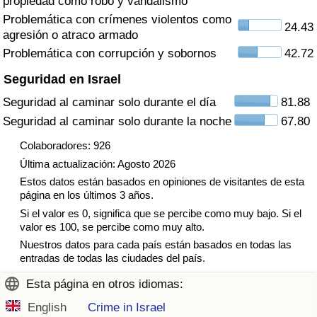
propiedad como robo y vandalismo
Tráfico
Problemática con crímenes violentos como
24.43
agresión o atraco armado
Índice de Tráfico
Problemática con corrupción y sobornos
42.72
Seguridad en Israel
Índice de Tráfico (Actual)
Seguridad al caminar solo durante el día
81.88
Seguridad al caminar solo durante la noche
67.80
Índice de Tráfico por País
Colaboradores: 926
Última actualización: Agosto 2026
Estos datos están basados en opiniones de visitantes de esta
página en los últimos 3 años.
Si el valor es 0, significa que se percibe como muy bajo. Si el
valor es 100, se percibe como muy alto.
Nuestros datos para cada país están basados en todas las
entradas de todas las ciudades del país.
Esta página en otros idiomas:
English
Crime in Israel