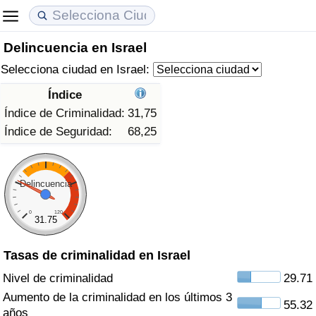
Delincuencia en Israel
Coste de vida
Precios de las propiedades
Calidad de Vida
Selecciona ciudad en Israel:
Índice de Costo de Vida (Actual)
Índice de Precios de Inmuebles (Actual)
Índice de Calidad de Vida
Índice
Índice de Criminalidad:
31,75
Índice de Costo de Vida
Índice de Precios de Inmuebles
Índice de Calidad de Vida (Actual)
Índice de Seguridad:
68,25
Índice de costo de vida por país
Índice de Precios de Inmuebles por País
Índice de calidad de vida por país
Delincuencia
en aqaba
Delincuencia
0
120
31.75
Calificación del Índice de Criminalidad
(Actual)
Tasas de criminalidad en Israel
Nivel de criminalidad
29.71
Índice de Criminalidad
Aumento de la criminalidad en los últimos 3
55.32
años