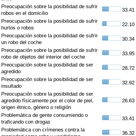
Índice de criminalidad por país
Preocupación sobre la posibilidad de sufrir
33.41
robos en el domicilio
Sanidad
Preocupación sobre la posibilidad de sufrir
22.10
hurtos o robos
Índice de Sanidad (Actual)
Preocupación sobre la posibilidad de sufrir
30.34
un robo del coche
Índice de Sanidad
Preocupación sobre la posibilidad de sufrir
33.95
robo de objetos del interior del coche
Índice de Sanidad por País
Preocupación sobre la posibilidad de ser
28.72
agredido
Preocupación sobre la posibilidad de ser
Contaminación
32.92
insultado
Preocupación sobre la posibilidad de ser
Índice de Contaminación (Actual)
agredido físicamente por el color de piel,
26.63
origen étnico, género o religión
Índice de contaminación
Problemática de gente consumiendo o
33.41
traficando con drogas
Índice de Contaminación por País
Problemática con crímenes contra la
36.32