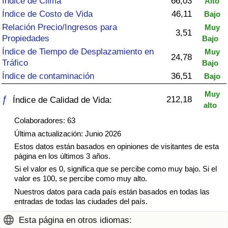
Índice de Clima
66,03
Alto
Índice de criminalidad por país
Índice de Costo de Vida
46,11
Bajo
Relación Precio/Ingresos para
Muy
Sanidad
3,51
Propiedades
Bajo
Índice de Tiempo de Desplazamiento en
Muy
Índice de Sanidad (Actual)
24,78
Tráfico
Bajo
Índice de contaminación
36,51
Bajo
Índice de Sanidad
Muy
ƒ
212,18
Índice de Calidad de Vida:
alto
Índice de Sanidad por País
Colaboradores: 63
Última actualización: Junio 2026
Contaminación
Estos datos están basados en opiniones de visitantes de esta
página en los últimos 3 años.
Índice de Contaminación (Actual)
Si el valor es 0, significa que se percibe como muy bajo. Si el
valor es 100, se percibe como muy alto.
Índice de contaminación
Nuestros datos para cada país están basados en todas las
entradas de todas las ciudades del país.
Índice de Contaminación por País
Esta página en otros idiomas: