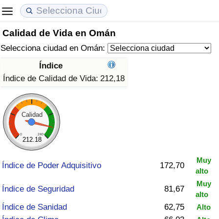
Calidad de Vida en Omán
Coste de vida
Precios de las propiedades
Calidad de Vida
Selecciona ciudad en Omán:
Índice de Costo de Vida (Actual)
Índice de Precios de Inmuebles (Actual)
Índice de Calidad de Vida
Índice
Índice de Calidad de Vida:
212,18
Índice de Costo de Vida
Índice de Precios de Inmuebles
Índice de Calidad de Vida (Actual)
Índice de costo de vida por país
Índice de Precios de Inmuebles por País
Índice de calidad de vida por país
Calidad
en aqaba
Delincuencia
0
240
212.18
Muy
Calificación del Índice de Criminalidad
Índice de Poder Adquisitivo
172,70
alto
(Actual)
Muy
Índice de Seguridad
81,67
alto
Índice de Criminalidad
Índice de Sanidad
62,75
Alto