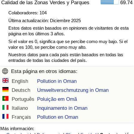
Calidad de las Zonas Verdes y Parques
69.74
Tráfico
Colaboradores: 104
Última actualización: Diciembre 2025
Índice de Tráfico
Estos datos están basados en opiniones de visitantes de esta
página en los últimos 3 años.
Índice de Tráfico (Actual)
Si el valor es 0, significa que se percibe como muy bajo. Si el
valor es 100, se percibe como muy alto.
Índice de Tráfico por País
Nuestros datos para cada país están basados en todas las
entradas de todas las ciudades del país.
Esta página en otros idiomas:
English
Pollution in Oman
Deutsch
Umweltverschmutzung in Oman
Português
Poluição em Omã
Italiano
Inquinamento in Oman
Français
Pollution en Oman
Más información: