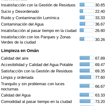
Índice de criminalidad por país
Insatisfacción con la Gestión de Residuos
30.65
Sucio y Desordenado
22.40
Sanidad
Ruido y Contaminación Lumínica
33.33
Contaminación del Agua
36.67
Índice de Sanidad (Actual)
Insatisfacción al pasar tiempo en la ciudad
26.80
Insatisfacción con los Parques y Zonas
Índice de Sanidad
30.26
Verdes de la ciudad
Limpieza en Omán
Índice de Sanidad por País
Calidad del aire
67.89
Contaminación
Accesibilidad y Calidad del Agua Potable
69.47
Satisfacción con la Gestión de Residuos
69.35
Índice de Contaminación (Actual)
Limpia y ordenada
77.60
Tranquilo y sin problemas con luces
66.67
Índice de contaminación
nocturnas
Calidad del Agua
63.33
Índice de Contaminación por País
Comodidad al pasar tiempo en la ciudad
73.20