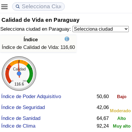
Calidad de Vida en Paraguay
Coste de vida
Precios de las propiedades
Calidad de Vida
Selecciona ciudad en Paraguay:
Índice de Costo de Vida (Actual)
Índice de Precios de Inmuebles (Actual)
Índice de Calidad de Vida
Índice
Índice de Calidad de Vida:
116,60
Índice de Costo de Vida
Índice de Precios de Inmuebles
Índice de Calidad de Vida (Actual)
Índice de costo de vida por país
Índice de Precios de Inmuebles por País
Índice de calidad de vida por país
Calidad
en aqaba
Delincuencia
0
240
116.6
Índice de Poder Adquisitivo
50,60
Bajo
Calificación del Índice de Criminalidad
(Actual)
Índice de Seguridad
42,06
Moderado
Índice de Sanidad
64,67
Alto
Índice de Criminalidad
Índice de Clima
92,24
Muy alto