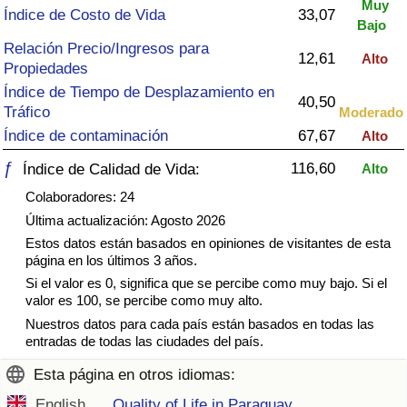
Muy
Índice de criminalidad por país
Índice de Costo de Vida
33,07
Bajo
Relación Precio/Ingresos para
Sanidad
12,61
Alto
Propiedades
Índice de Tiempo de Desplazamiento en
Índice de Sanidad (Actual)
40,50
Tráfico
Moderado
Índice de contaminación
67,67
Alto
Índice de Sanidad
ƒ
116,60
Índice de Calidad de Vida:
Alto
Índice de Sanidad por País
Colaboradores: 24
Última actualización: Agosto 2026
Contaminación
Estos datos están basados en opiniones de visitantes de esta
página en los últimos 3 años.
Si el valor es 0, significa que se percibe como muy bajo. Si el
Índice de Contaminación (Actual)
valor es 100, se percibe como muy alto.
Nuestros datos para cada país están basados en todas las
Índice de contaminación
entradas de todas las ciudades del país.
Esta página en otros idiomas:
Índice de Contaminación por País
English
Quality of Life in Paraguay