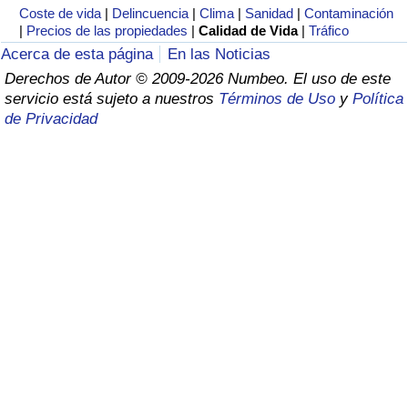
Índice de criminalidad por país
Coste de vida
|
Delincuencia
|
Clima
|
Sanidad
|
Contaminación
|
Precios de las propiedades
|
Calidad de Vida
|
Tráfico
Sanidad
Acerca de esta página
En las Noticias
Derechos de Autor © 2009-2026 Numbeo. El uso de este
servicio está sujeto a nuestros
Términos de Uso
y
Política
Índice de Sanidad (Actual)
de Privacidad
Índice de Sanidad
Índice de Sanidad por País
Contaminación
Índice de Contaminación (Actual)
Índice de contaminación
Índice de Contaminación por País