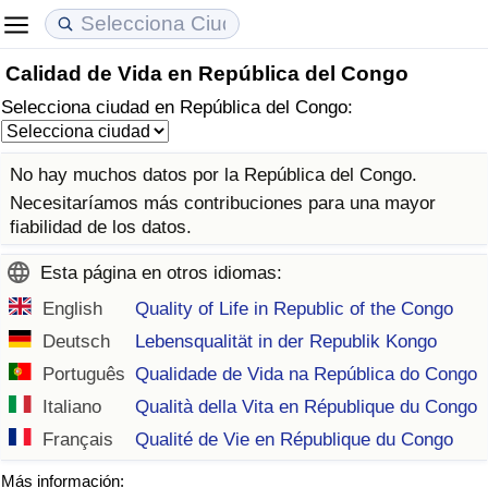
Calidad de Vida en República del Congo
Coste de vida
Precios de las propiedades
Calidad de Vida
Selecciona ciudad en República del Congo:
Índice de Costo de Vida (Actual)
Índice de Precios de Inmuebles (Actual)
Índice de Calidad de Vida
No hay muchos datos por la República del Congo.
Índice de Costo de Vida
Índice de Precios de Inmuebles
Índice de Calidad de Vida (Actual)
Necesitaríamos más contribuciones para una mayor
fiabilidad de los datos.
Índice de costo de vida por país
Índice de Precios de Inmuebles por País
Índice de calidad de vida por país
Esta página en otros idiomas:
en aqaba
Delincuencia
English
Quality of Life in Republic of the Congo
Deutsch
Lebensqualität in der Republik Kongo
Calificación del Índice de Criminalidad
Português
Qualidade de Vida na República do Congo
(Actual)
Italiano
Qualità della Vita en République du Congo
Français
Qualité de Vie en République du Congo
Índice de Criminalidad
Más información: