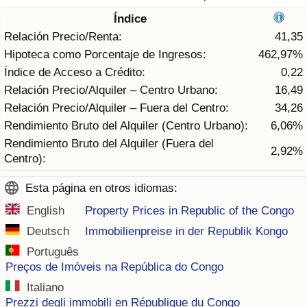
Tráfico
Índice
Relación Precio/Renta:
41,35
Índice de Tráfico
Hipoteca como Porcentaje de Ingresos:
462,97%
Índice de Acceso a Crédito:
0,22
Índice de Tráfico (Actual)
Relación Precio/Alquiler – Centro Urbano:
16,49
Relación Precio/Alquiler – Fuera del Centro:
34,26
Índice de Tráfico por País
Rendimiento Bruto del Alquiler (Centro Urbano):
6,06%
Rendimiento Bruto del Alquiler (Fuera del
2,92%
Centro):
Esta página en otros idiomas:
English
Property Prices in Republic of the Congo
Deutsch
Immobilienpreise in der Republik Kongo
Português
Preços de Imóveis na República do Congo
Italiano
Prezzi degli immobili en République du Congo