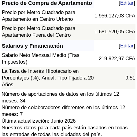
Índice de criminalidad por país
Precio de Compra de Apartamento
[
Editar
]
Precio por Metro Cuadrado para
1.956.127,03 CFA
Sanidad
Apartamento en Centro Urbano
Precio por Metro Cuadrado para
1.681.520,05 CFA
Índice de Sanidad (Actual)
Apartamento Fuera del Centro
Salarios y Financiación
[
Editar
]
Índice de Sanidad
Salario Neto Mensual Medio (Tras
219.922,97 CFA
Impuestos)
Índice de Sanidad por País
La Tasa de Interés Hipotecario en
Porcentajes (%), Anual, Tipo Fijado a 20
9,51
Contaminación
Años
Número de aportaciones de datos en los últimos 12
Índice de Contaminación (Actual)
meses: 34
Número de colaboradores diferentes en los últimos 12
Índice de contaminación
meses: 7
Última actualización: Junio 2026
Índice de Contaminación por País
Nuestros datos para cada país están basados en todas
las entradas de todas las ciudades del país.