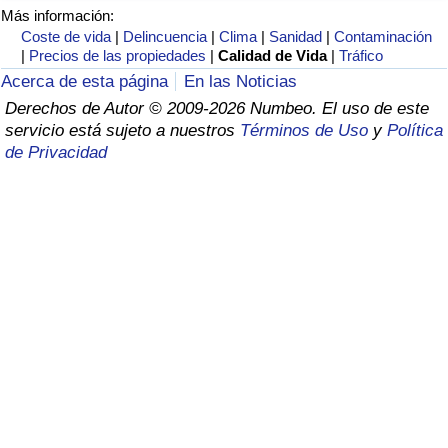
Índice de criminalidad por país
Más información:
Coste de vida
|
Delincuencia
|
Clima
|
Sanidad
|
Contaminación
|
Precios de las propiedades
|
Calidad de Vida
|
Tráfico
Sanidad
Acerca de esta página
En las Noticias
Derechos de Autor © 2009-2026 Numbeo. El uso de este
Índice de Sanidad (Actual)
servicio está sujeto a nuestros
Términos de Uso
y
Política
de Privacidad
Índice de Sanidad
Índice de Sanidad por País
Contaminación
Índice de Contaminación (Actual)
Índice de contaminación
Índice de Contaminación por País