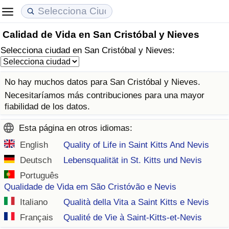
Calidad de Vida en San Cristóbal y Nieves
Coste de vida
Precios de las propiedades
Calidad de Vida
Selecciona ciudad en San Cristóbal y Nieves:
Índice de Costo de Vida (Actual)
Índice de Precios de Inmuebles (Actual)
Índice de Calidad de Vida
No hay muchos datos para San Cristóbal y Nieves.
Índice de Costo de Vida
Índice de Precios de Inmuebles
Índice de Calidad de Vida (Actual)
Necesitaríamos más contribuciones para una mayor
fiabilidad de los datos.
Índice de costo de vida por país
Índice de Precios de Inmuebles por País
Índice de calidad de vida por país
Esta página en otros idiomas:
en aqaba
Delincuencia
English
Quality of Life in Saint Kitts And Nevis
Deutsch
Lebensqualität in St. Kitts und Nevis
Calificación del Índice de Criminalidad
Português
(Actual)
Qualidade de Vida em São Cristóvão e Nevis
Italiano
Qualità della Vita a Saint Kitts e Nevis
Índice de Criminalidad
Français
Qualité de Vie à Saint-Kitts-et-Nevis