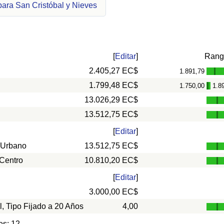
para San Cristóbal y Nieves
[
Editar
]
Rang
2.405,27 EC$
1.891,79
-
1.799,48 EC$
1.750,00
1.8
-
13.026,29 EC$
13.512,75 EC$
[
Editar
]
 Urbano
13.512,75 EC$
 Centro
10.810,20 EC$
[
Editar
]
3.000,00 EC$
l, Tipo Fijado a 20 Años
4,00
es: 12