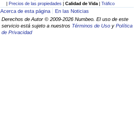
Índice de criminalidad por país
|
Precios de las propiedades
|
Calidad de Vida
|
Tráfico
Acerca de esta página
En las Noticias
Sanidad
Derechos de Autor © 2009-2026 Numbeo. El uso de este
servicio está sujeto a nuestros
Términos de Uso
y
Política
de Privacidad
Índice de Sanidad (Actual)
Índice de Sanidad
Índice de Sanidad por País
Contaminación
Índice de Contaminación (Actual)
Índice de contaminación
Índice de Contaminación por País