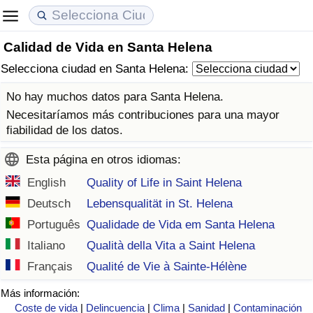
Calidad de Vida en Santa Helena
Coste de vida
Precios de las propiedades
Calidad de Vida
Selecciona ciudad en Santa Helena:
Índice de Costo de Vida (Actual)
Índice de Precios de Inmuebles (Actual)
Índice de Calidad de Vida
No hay muchos datos para Santa Helena.
Necesitaríamos más contribuciones para una mayor
Índice de Costo de Vida
Índice de Precios de Inmuebles
Índice de Calidad de Vida (Actual)
fiabilidad de los datos.
Esta página en otros idiomas:
Índice de costo de vida por país
Índice de Precios de Inmuebles por País
Índice de calidad de vida por país
English
Quality of Life in Saint Helena
en aqaba
Delincuencia
Deutsch
Lebensqualität in St. Helena
Português
Qualidade de Vida em Santa Helena
Calificación del Índice de Criminalidad
Italiano
Qualità della Vita a Saint Helena
(Actual)
Français
Qualité de Vie à Sainte-Hélène
Índice de Criminalidad
Más información:
Coste de vida
|
Delincuencia
|
Clima
|
Sanidad
|
Contaminación