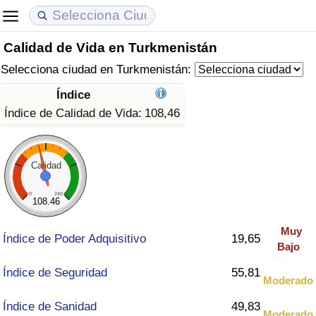
Calidad de Vida en Turkmenistán
Coste de vida
Precios de las propiedades
Calidad de Vida
Selecciona ciudad en Turkmenistán:
Índice de Costo de Vida (Actual)
Índice de Precios de Inmuebles (Actual)
Índice de Calidad de Vida
Índice
Índice de Calidad de Vida:
108,46
Índice de Costo de Vida
Índice de Precios de Inmuebles
Índice de Calidad de Vida (Actual)
Índice de costo de vida por país
Índice de Precios de Inmuebles por País
Índice de calidad de vida por país
Calidad
en aqaba
Delincuencia
0
240
108.46
Muy
Calificación del Índice de Criminalidad
Índice de Poder Adquisitivo
19,65
Bajo
(Actual)
Índice de Seguridad
55,81
Moderado
Índice de Criminalidad
Índice de Sanidad
49,83
Moderado