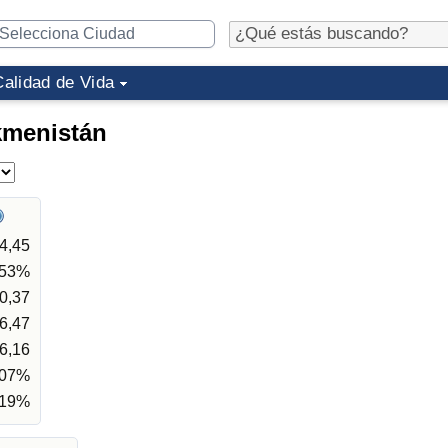
Calidad de Vida
kmenistán
4,45
,53%
0,37
6,47
6,16
,07%
,19%