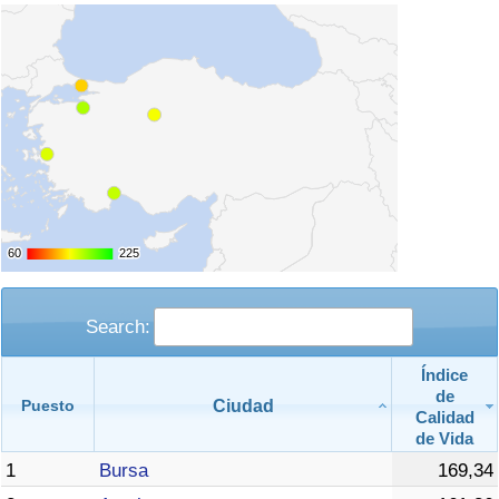
Tráfico
Índice de Tráfico
Índice de Tráfico (Actual)
Índice de Tráfico por País
60
60
225
225
Search:
Índice
de
Ciudad
Puesto
Calidad
de Vida
1
Bursa
169,34