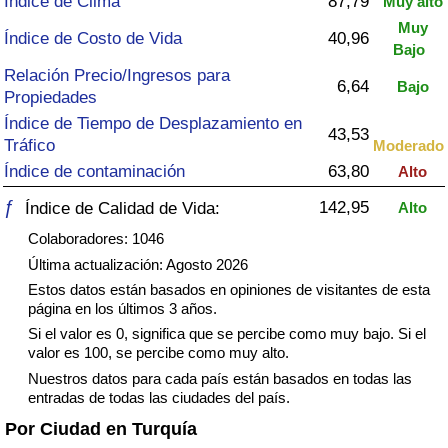
Índice de Clima
87,79
Muy alto
Índice de criminalidad por país
Muy
Índice de Costo de Vida
40,96
Bajo
Sanidad
Relación Precio/Ingresos para
6,64
Bajo
Propiedades
Índice de Sanidad (Actual)
Índice de Tiempo de Desplazamiento en
43,53
Tráfico
Moderado
Índice de Sanidad
Índice de contaminación
63,80
Alto
ƒ
142,95
Índice de Calidad de Vida:
Alto
Índice de Sanidad por País
Colaboradores: 1046
Contaminación
Última actualización: Agosto 2026
Estos datos están basados en opiniones de visitantes de esta
página en los últimos 3 años.
Índice de Contaminación (Actual)
Si el valor es 0, significa que se percibe como muy bajo. Si el
valor es 100, se percibe como muy alto.
Índice de contaminación
Nuestros datos para cada país están basados en todas las
entradas de todas las ciudades del país.
Índice de Contaminación por País
Por Ciudad en Turquía