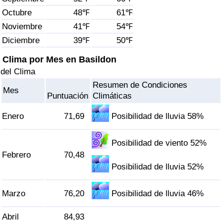
Índice de criminalidad por país
Octubre
48℉
61℉
Noviembre
41℉
54℉
Sanidad
Diciembre
39℉
50℉
Índice de Sanidad (Actual)
Clima por Mes en Basildon
del Clima
Índice de Sanidad
Resumen de Condiciones
Mes
Puntuación
Climáticas
Índice de Sanidad por País
Enero
71,69
Posibilidad de lluvia 58%
Contaminación
Posibilidad de viento 52%
Febrero
70,48
Índice de Contaminación (Actual)
Posibilidad de lluvia 52%
Índice de contaminación
Marzo
76,20
Posibilidad de lluvia 46%
Índice de Contaminación por País
Abril
84,93