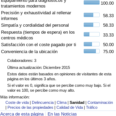
Equipamiento para diagnósticos y
Índice de criminalidad por país
100.00
tratamientos modernos
Precisión y exhaustividad al rellenar
Sanidad
58.33
informes
Simpatía y cordialidad del personal
58.33
Índice de Sanidad (Actual)
Respuesta (tiempos de espera) en los
33.33
centros médicos
Índice de Sanidad
Satisfacción con el coste pagado por ti
50.00
Conveniencia de la ubicación
75.00
Índice de Sanidad por País
Colaboradores: 3
Última actualización: Diciembre 2015
Contaminación
Estos datos están basados en opiniones de visitantes de esta
página en los últimos 3 años.
Índice de Contaminación (Actual)
Si el valor es 0, significa que se percibe como muy bajo. Si el
valor es 100, se percibe como muy alto.
Índice de contaminación
Más información:
Coste de vida
|
Delincuencia
|
Clima
|
Sanidad
|
Contaminación
|
Precios de las propiedades
|
Calidad de Vida
|
Tráfico
Índice de Contaminación por País
Acerca de esta página
En las Noticias