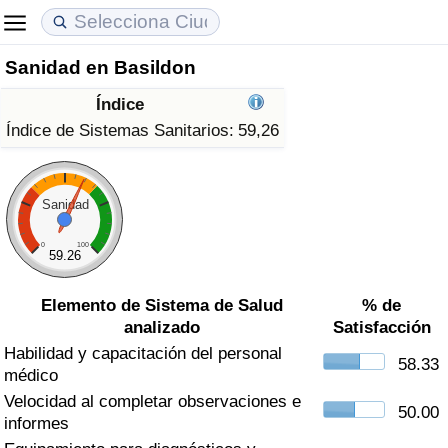
Sanidad en Basildon
Coste de vida
Precios de las propiedades
Calidad de Vida
Índice
Índice de Costo de Vida (Actual)
Índice de Precios de Inmuebles (Actual)
Índice de Calidad de Vida
Índice de Sistemas Sanitarios:
59,26
Índice de Costo de Vida
Índice de Precios de Inmuebles
Índice de Calidad de Vida (Actual)
Sanidad
Índice de costo de vida por país
Índice de Precios de Inmuebles por País
Índice de calidad de vida por país
0
100
59.26
en aqaba
Delincuencia
Elemento de Sistema de Salud
% de
analizado
Satisfacción
Calificación del Índice de Criminalidad
Habilidad y capacitación del personal
(Actual)
58.33
médico
Velocidad al completar observaciones e
Índice de Criminalidad
50.00
informes