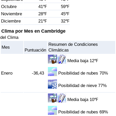
Índice de criminalidad por país
Octubre
41℉
59℉
Noviembre
28℉
45℉
Sanidad
Diciembre
21℉
32℉
Índice de Sanidad (Actual)
Clima por Mes en Cambridge
del Clima
Índice de Sanidad
Resumen de Condiciones
Mes
Puntuación
Climáticas
Índice de Sanidad por País
Media baja 12℉
Contaminación
Enero
-36,43
Posibilidad de nubes 70%
Índice de Contaminación (Actual)
Posibilidad de nieve 77%
Índice de contaminación
Media baja 10℉
Índice de Contaminación por País
Posibilidad de nubes 69%