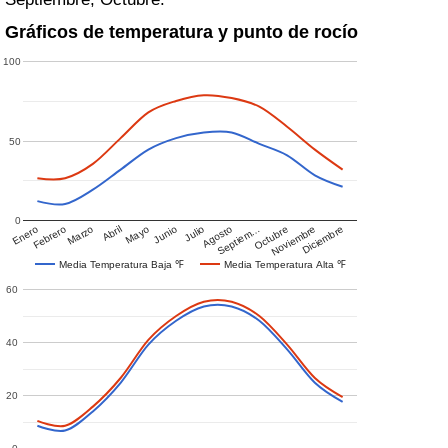
Gráficos de temperatura y punto de rocío
100
50
0
Enero
Febrero
Marzo
Abril
Mayo
Junio
Julio
Agosto
Septiem…
Octubre
Noviembre
Diciembre
Media Temperatura Baja ℉
Media Temperatura Alta ℉
60
40
20