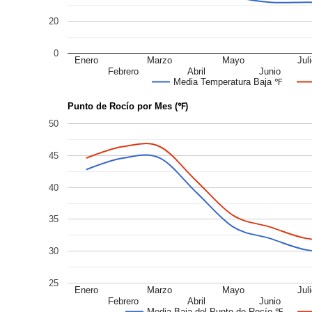
20
0
Enero
Marzo
Mayo
Jul
Febrero
Abril
Junio
Media Temperatura Baja ℉
Punto de Rocío por Mes (℉)
50
45
40
35
30
25
Enero
Marzo
Mayo
Jul
Febrero
Abril
Junio
Media Baja del Punto de Rocío ℉