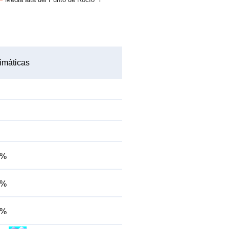
imáticas
9%
7%
7%