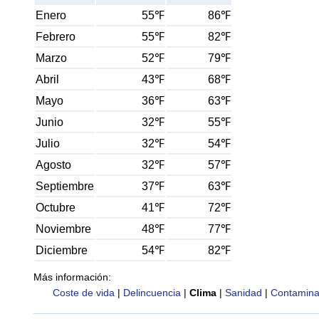
Enero
55℉
86℉
Febrero
55℉
82℉
Marzo
52℉
79℉
Abril
43℉
68℉
Mayo
36℉
63℉
Junio
32℉
55℉
Julio
32℉
54℉
Agosto
32℉
57℉
Septiembre
37℉
63℉
Octubre
41℉
72℉
Noviembre
48℉
77℉
Diciembre
54℉
82℉
Más información:
Coste de vida
|
Delincuencia
|
Clima
|
Sanidad
|
Contamina