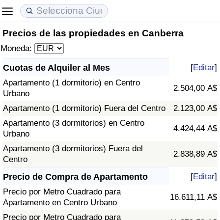
Precios de las propiedades en Canberra
Coste de vida
Precios de las propiedades
Calidad de Vida
Moneda:
Índice de Costo de Vida (Actual)
Índice de Precios de Inmuebles (Actual)
Índice de Calidad de Vida
Cuotas de Alquiler al Mes
[
Editar
]
Apartamento (1 dormitorio) en Centro
Índice de Costo de Vida
Índice de Precios de Inmuebles
Índice de Calidad de Vida (Actual)
2.504,00 A$
Urbano
Apartamento (1 dormitorio) Fuera del Centro
2.123,00 A$
Índice de costo de vida por país
Índice de Precios de Inmuebles por País
Índice de calidad de vida por país
Apartamento (3 dormitorios) en Centro
4.424,44 A$
Urbano
en aqaba
Delincuencia
Apartamento (3 dormitorios) Fuera del
2.838,89 A$
Centro
Calificación del Índice de Criminalidad
(Actual)
Precio de Compra de Apartamento
[
Editar
]
Precio por Metro Cuadrado para
16.611,11 A$
Índice de Criminalidad
Apartamento en Centro Urbano
Precio por Metro Cuadrado para