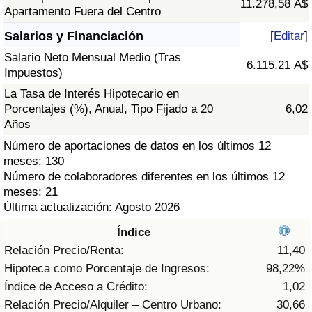
11.278,58 A$
Índice de criminalidad por país
Apartamento Fuera del Centro
Salarios y Financiación
[
Editar
]
Sanidad
Salario Neto Mensual Medio (Tras
6.115,21 A$
Impuestos)
Índice de Sanidad (Actual)
La Tasa de Interés Hipotecario en
Porcentajes (%), Anual, Tipo Fijado a 20
6,02
Índice de Sanidad
Años
Número de aportaciones de datos en los últimos 12
Índice de Sanidad por País
meses: 130
Número de colaboradores diferentes en los últimos 12
Contaminación
meses: 21
Última actualización: Agosto 2026
Índice de Contaminación (Actual)
Índice
Relación Precio/Renta:
11,40
Índice de contaminación
Hipoteca como Porcentaje de Ingresos:
98,22%
Índice de Acceso a Crédito:
1,02
Índice de Contaminación por País
Relación Precio/Alquiler – Centro Urbano:
30,66