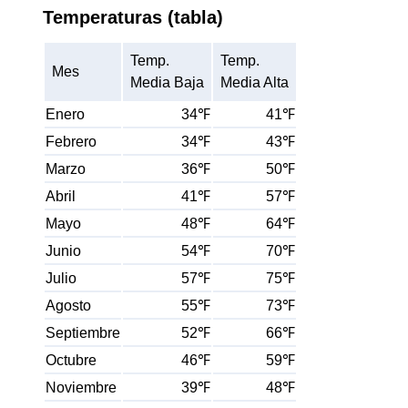
Temperaturas (tabla)
Temp.
Temp.
Mes
Media Baja
Media Alta
Enero
34℉
41℉
Febrero
34℉
43℉
Marzo
36℉
50℉
Abril
41℉
57℉
Mayo
48℉
64℉
Junio
54℉
70℉
Julio
57℉
75℉
Agosto
55℉
73℉
Septiembre
52℉
66℉
Octubre
46℉
59℉
Noviembre
39℉
48℉