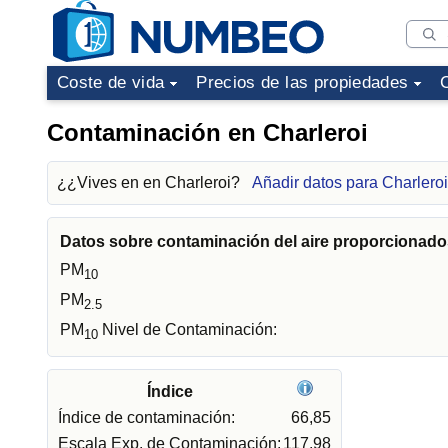
Coste de vida
Precios de las propiedades
Contaminación en Charleroi
¿¿Vives en en Charleroi?
Añadir datos para Charleroi
Datos sobre contaminación del aire proporcionados
PM
10
PM
2.5
PM
Nivel de Contaminación:
10
Índice
Índice de contaminación:
66,85
Escala Exp. de Contaminación:
117,98