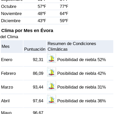
Índice de criminalidad por país
Octubre
57℉
77℉
Noviembre
48℉
64℉
Sanidad
Diciembre
43℉
59℉
Índice de Sanidad (Actual)
Clima por Mes en Évora
del Clima
Índice de Sanidad
Resumen de Condiciones
Mes
Puntuación
Climáticas
Índice de Sanidad por País
Enero
92,31
Posibilidad de niebla 52%
Contaminación
Febrero
86,09
Posibilidad de niebla 42%
Índice de Contaminación (Actual)
Marzo
93,44
Posibilidad de niebla 31%
Índice de contaminación
Abril
97,64
Posibilidad de niebla 36%
Índice de Contaminación por País
Mayo
96,67