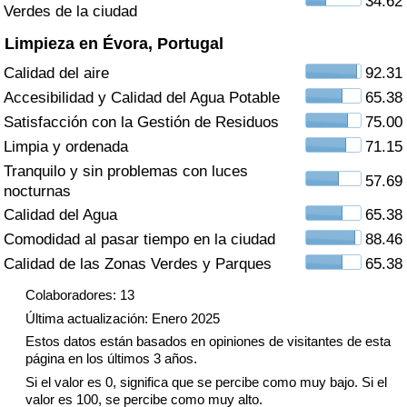
34.62
Índice de criminalidad por país
Verdes de la ciudad
Limpieza en Évora, Portugal
Sanidad
Calidad del aire
92.31
Accesibilidad y Calidad del Agua Potable
65.38
Índice de Sanidad (Actual)
Satisfacción con la Gestión de Residuos
75.00
Limpia y ordenada
71.15
Índice de Sanidad
Tranquilo y sin problemas con luces
57.69
nocturnas
Índice de Sanidad por País
Calidad del Agua
65.38
Comodidad al pasar tiempo en la ciudad
88.46
Contaminación
Calidad de las Zonas Verdes y Parques
65.38
Índice de Contaminación (Actual)
Colaboradores: 13
Última actualización: Enero 2025
Índice de contaminación
Estos datos están basados en opiniones de visitantes de esta
página en los últimos 3 años.
Índice de Contaminación por País
Si el valor es 0, significa que se percibe como muy bajo. Si el
valor es 100, se percibe como muy alto.