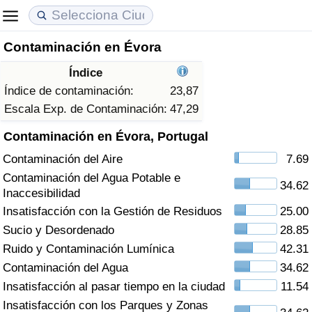
Contaminación en Évora
Coste de vida
Precios de las propiedades
Calidad de Vida
Índice
Índice de Costo de Vida (Actual)
Índice de Precios de Inmuebles (Actual)
Índice de Calidad de Vida
Índice de contaminación:
23,87
Escala Exp. de Contaminación:
47,29
Índice de Costo de Vida
Índice de Precios de Inmuebles
Índice de Calidad de Vida (Actual)
Contaminación en Évora, Portugal
Contaminación del Aire
7.69
Índice de costo de vida por país
Índice de Precios de Inmuebles por País
Índice de calidad de vida por país
Contaminación del Agua Potable e
34.62
Inaccesibilidad
en aqaba
Delincuencia
Insatisfacción con la Gestión de Residuos
25.00
Sucio y Desordenado
28.85
Calificación del Índice de Criminalidad
(Actual)
Ruido y Contaminación Lumínica
42.31
Contaminación del Agua
34.62
Índice de Criminalidad
Insatisfacción al pasar tiempo en la ciudad
11.54
Insatisfacción con los Parques y Zonas