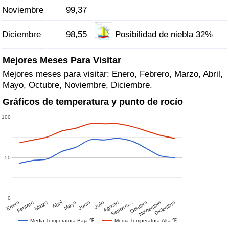
Noviembre
99,37
Diciembre
98,55
Posibilidad de niebla 32%
Mejores Meses Para Visitar
Mejores meses para visitar: Enero, Febrero, Marzo, Abril,
Mayo, Octubre, Noviembre, Diciembre.
Gráficos de temperatura y punto de rocío
100
50
0
Enero
Febrero
Marzo
Abril
Mayo
Junio
Julio
Agosto
Septiem…
Octubre
Noviembre
Diciembre
Media Temperatura Baja ℉
Media Temperatura Alta ℉