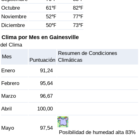
Índice de criminalidad por país
Octubre
61℉
82℉
Noviembre
52℉
77℉
Sanidad
Diciembre
50℉
73℉
Índice de Sanidad (Actual)
Clima por Mes en Gainesville
del Clima
Índice de Sanidad
Resumen de Condiciones
Mes
Puntuación
Climáticas
Índice de Sanidad por País
Enero
91,24
Contaminación
Febrero
95,64
Marzo
96,67
Índice de Contaminación (Actual)
Abril
100,00
Índice de contaminación
Mayo
97,54
Índice de Contaminación por País
Posibilidad de humedad alta 83%