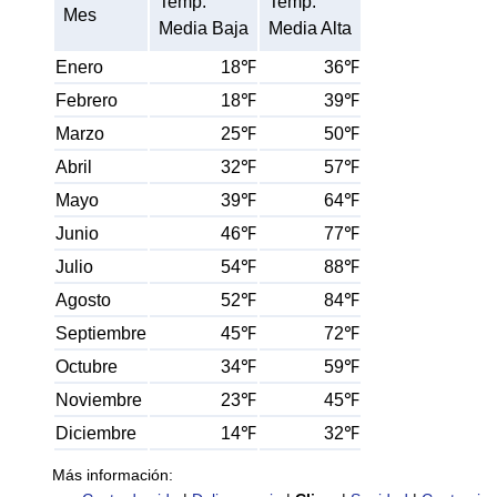
Temp.
Temp.
Mes
Media Baja
Media Alta
Enero
18℉
36℉
Febrero
18℉
39℉
Marzo
25℉
50℉
Abril
32℉
57℉
Mayo
39℉
64℉
Junio
46℉
77℉
Julio
54℉
88℉
Agosto
52℉
84℉
Septiembre
45℉
72℉
Octubre
34℉
59℉
Noviembre
23℉
45℉
Diciembre
14℉
32℉
Más información: