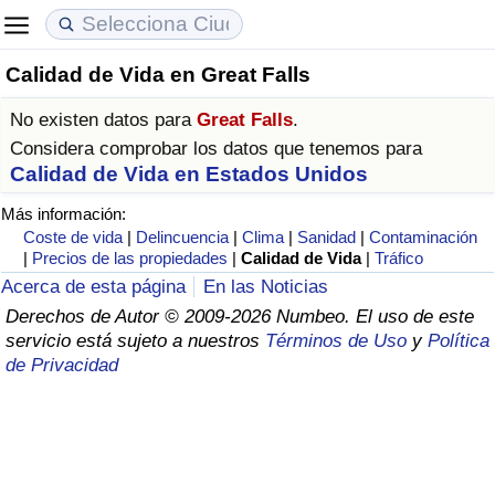
Calidad de Vida en Great Falls
Coste de vida
Precios de las propiedades
Calidad de Vida
No existen datos para
Great Falls
.
Índice de Costo de Vida (Actual)
Índice de Precios de Inmuebles (Actual)
Índice de Calidad de Vida
Considera comprobar los datos que tenemos para
Calidad de Vida en Estados Unidos
Índice de Costo de Vida
Índice de Precios de Inmuebles
Índice de Calidad de Vida (Actual)
Más información:
Coste de vida
|
Delincuencia
|
Clima
|
Sanidad
|
Contaminación
Índice de costo de vida por país
Índice de Precios de Inmuebles por País
Índice de calidad de vida por país
|
Precios de las propiedades
|
Calidad de Vida
|
Tráfico
Acerca de esta página
En las Noticias
en aqaba
Delincuencia
Derechos de Autor © 2009-2026 Numbeo. El uso de este
servicio está sujeto a nuestros
Términos de Uso
y
Política
de Privacidad
Calificación del Índice de Criminalidad
(Actual)
Índice de Criminalidad