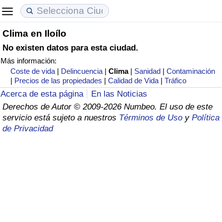
Clima en Iloílo
Coste de vida
Precios de las propiedades
Calidad de Vida
No existen datos para esta ciudad.
Más información:
Índice de Costo de Vida (Actual)
Índice de Precios de Inmuebles (Actual)
Índice de Calidad de Vida
Coste de vida
|
Delincuencia
|
Clima
|
Sanidad
|
Contaminación
|
Precios de las propiedades
|
Calidad de Vida
|
Tráfico
Índice de Costo de Vida
Índice de Precios de Inmuebles
Índice de Calidad de Vida (Actual)
Acerca de esta página
En las Noticias
Derechos de Autor © 2009-2026 Numbeo. El uso de este
Índice de costo de vida por país
Índice de Precios de Inmuebles por País
Índice de calidad de vida por país
servicio está sujeto a nuestros
Términos de Uso
y
Política
de Privacidad
en aqaba
Delincuencia
Calificación del Índice de Criminalidad
(Actual)
Índice de Criminalidad