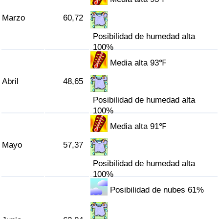
Tráfico
Marzo
60,72
Índice de Tráfico
Posibilidad de humedad alta
100%
Índice de Tráfico (Actual)
Media alta 93℉
Abril
48,65
Índice de Tráfico por País
Posibilidad de humedad alta
100%
Media alta 91℉
Mayo
57,37
Posibilidad de humedad alta
100%
Posibilidad de nubes 61%