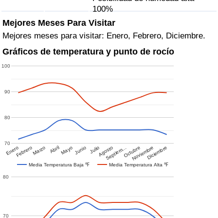
100%
Mejores Meses Para Visitar
Mejores meses para visitar: Enero, Febrero, Diciembre.
Gráficos de temperatura y punto de rocío
100
90
80
70
Enero
Febrero
Marzo
Abril
Mayo
Junio
Julio
Agosto
Septiem…
Octubre
Noviembre
Diciembre
Media Temperatura Baja ℉
Media Temperatura Alta ℉
80
70