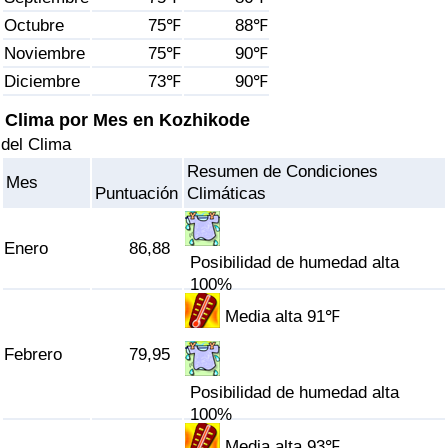
Índice de criminalidad por país
Octubre
75℉
88℉
Noviembre
75℉
90℉
Sanidad
Diciembre
73℉
90℉
Índice de Sanidad (Actual)
Clima por Mes en Kozhikode
del Clima
Índice de Sanidad
Resumen de Condiciones
Mes
Puntuación
Climáticas
Índice de Sanidad por País
Enero
86,88
Posibilidad de humedad alta
Contaminación
100%
Índice de Contaminación (Actual)
Media alta 91℉
Febrero
79,95
Índice de contaminación
Posibilidad de humedad alta
100%
Índice de Contaminación por País
Media alta 93℉