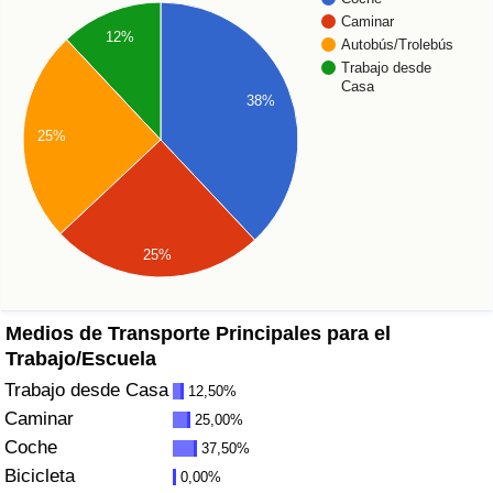
Caminar
12%
Sanidad
Autobús/Trolebús
Trabajo desde
Casa
Índice de Sanidad (Actual)
38%
25%
Índice de Sanidad
Índice de Sanidad por País
25%
Contaminación
Índice de Contaminación (Actual)
Medios de Transporte Principales para el
Trabajo/Escuela
Índice de contaminación
Trabajo desde Casa
12,50%
Caminar
25,00%
Índice de Contaminación por País
Coche
37,50%
Bicicleta
0,00%
Tráfico