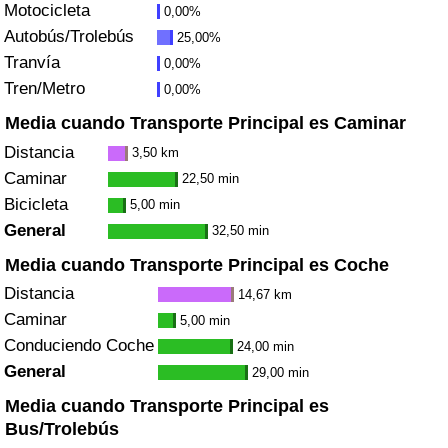
Motocicleta
0,00%
Autobús/Trolebús
25,00%
Índice de Tráfico
Tranvía
0,00%
Tren/Metro
0,00%
Índice de Tráfico (Actual)
Media cuando Transporte Principal es Caminar
Índice de Tráfico por País
Distancia
3,50 km
Caminar
22,50 min
Bicicleta
5,00 min
General
32,50 min
Media cuando Transporte Principal es Coche
Distancia
14,67 km
Caminar
5,00 min
Conduciendo Coche
24,00 min
General
29,00 min
Media cuando Transporte Principal es
Bus/Trolebús