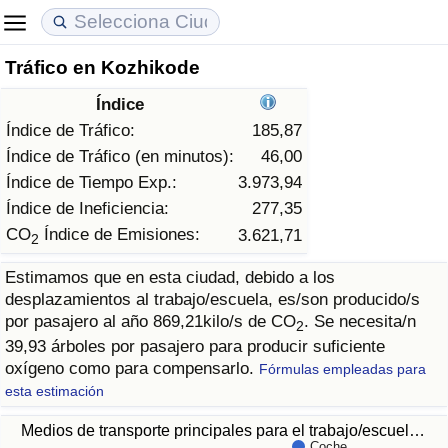
Tráfico en Kozhikode
Coste de vida
Precios de las propiedades
Calidad de Vida
Índice
Índice de Costo de Vida (Actual)
Índice de Precios de Inmuebles (Actual)
Índice de Calidad de Vida
Índice de Tráfico:
185,87
Índice de Tráfico (en minutos):
46,00
Índice de Costo de Vida
Índice de Precios de Inmuebles
Índice de Calidad de Vida (Actual)
Índice de Tiempo Exp.:
3.973,94
Índice de Ineficiencia:
277,35
Índice de costo de vida por país
Índice de Precios de Inmuebles por País
Índice de calidad de vida por país
CO
Índice de Emisiones:
3.621,71
2
Estimamos que en esta ciudad, debido a los
en aqaba
Delincuencia
desplazamientos al trabajo/escuela, es/son producido/s
por pasajero al año 869,21kilo/s de CO
. Se necesita/n
2
Calificación del Índice de Criminalidad (Actual)
39,93 árboles por pasajero para producir suficiente
oxígeno como para compensarlo.
Fórmulas empleadas para
Índice de Criminalidad
esta estimación
Medios de transporte principales para el trabajo/escuel…
Índice de criminalidad por país
Coche