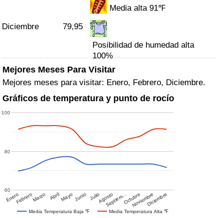
Media alta 91℉
Diciembre
79,95
Posibilidad de humedad alta
100%
Mejores Meses Para Visitar
Mejores meses para visitar: Enero, Febrero, Diciembre.
Gráficos de temperatura y punto de rocío
100
80
60
Enero
Febrero
Marzo
Abril
Mayo
Junio
Julio
Agosto
Septiem…
Octubre
Noviembre
Diciembre
Media Temperatura Baja ℉
Media Temperatura Alta ℉