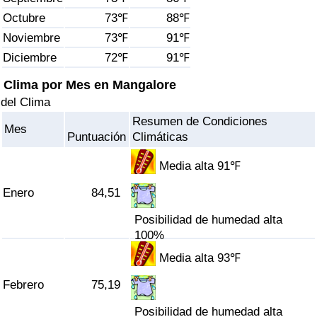
Índice de criminalidad por país
Octubre
73℉
88℉
Noviembre
73℉
91℉
Sanidad
Diciembre
72℉
91℉
Índice de Sanidad (Actual)
Clima por Mes en Mangalore
del Clima
Índice de Sanidad
Resumen de Condiciones
Mes
Puntuación
Climáticas
Índice de Sanidad por País
Media alta 91℉
Contaminación
Enero
84,51
Posibilidad de humedad alta
Índice de Contaminación (Actual)
100%
Media alta 93℉
Índice de contaminación
Febrero
75,19
Índice de Contaminación por País
Posibilidad de humedad alta