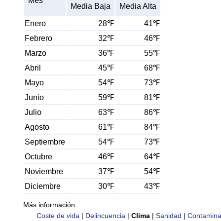
Mes
Media Baja
Media Alta
Enero
28℉
41℉
Febrero
32℉
46℉
Marzo
36℉
55℉
Abril
45℉
68℉
Mayo
54℉
73℉
Junio
59℉
81℉
Julio
63℉
86℉
Agosto
61℉
84℉
Septiembre
54℉
73℉
Octubre
46℉
64℉
Noviembre
37℉
54℉
Diciembre
30℉
43℉
Más información:
Coste de vida
|
Delincuencia
|
Clima
|
Sanidad
|
Contamina