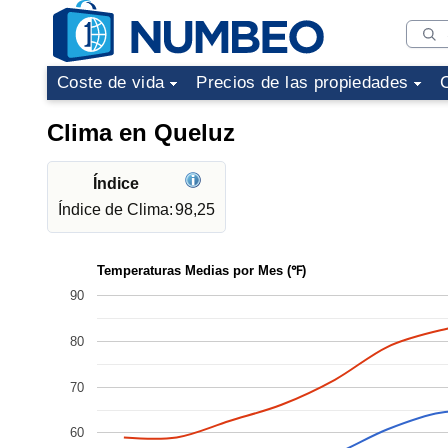
Coste de vida
Precios de las propiedades
Clima en Queluz
Índice
Índice de Clima:
98,25
Temperaturas Medias por Mes (℉)
90
80
70
60