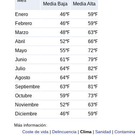
Mes
Media Baja
Media Alta
Enero
46℉
59℉
Febrero
46℉
59℉
Marzo
48℉
63℉
Abril
52℉
66℉
Mayo
55℉
72℉
Junio
61℉
79℉
Julio
64℉
82℉
Agosto
64℉
84℉
Septiembre
63℉
81℉
Octubre
59℉
73℉
Noviembre
52℉
63℉
Diciembre
46℉
59℉
Más información:
Coste de vida
|
Delincuencia
|
Clima
|
Sanidad
|
Contamina