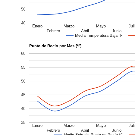
50
40
Enero
Marzo
Mayo
Jul
Febrero
Abril
Junio
Media Temperatura Baja ℉
Punto de Rocío por Mes (℉)
60
55
50
45
40
35
Enero
Marzo
Mayo
Jul
Febrero
Abril
Junio
Media Baja del Punto de Rocío ℉