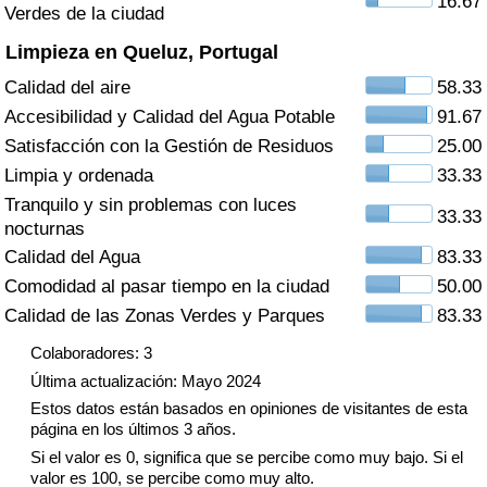
16.67
Índice de criminalidad por país
Verdes de la ciudad
Limpieza en Queluz, Portugal
Sanidad
Calidad del aire
58.33
Accesibilidad y Calidad del Agua Potable
91.67
Índice de Sanidad (Actual)
Satisfacción con la Gestión de Residuos
25.00
Limpia y ordenada
33.33
Índice de Sanidad
Tranquilo y sin problemas con luces
33.33
nocturnas
Índice de Sanidad por País
Calidad del Agua
83.33
Comodidad al pasar tiempo en la ciudad
50.00
Contaminación
Calidad de las Zonas Verdes y Parques
83.33
Índice de Contaminación (Actual)
Colaboradores: 3
Última actualización: Mayo 2024
Índice de contaminación
Estos datos están basados en opiniones de visitantes de esta
página en los últimos 3 años.
Índice de Contaminación por País
Si el valor es 0, significa que se percibe como muy bajo. Si el
valor es 100, se percibe como muy alto.