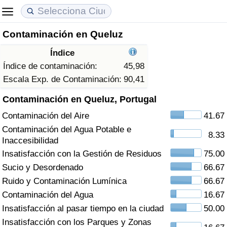
Contaminación en Queluz
Coste de vida
Precios de las propiedades
Calidad de Vida
Índice
Índice de Costo de Vida (Actual)
Índice de Precios de Inmuebles (Actual)
Índice de Calidad de Vida
Índice de contaminación:
45,98
Escala Exp. de Contaminación:
90,41
Índice de Costo de Vida
Índice de Precios de Inmuebles
Índice de Calidad de Vida (Actual)
Contaminación en Queluz, Portugal
Contaminación del Aire
41.67
Índice de costo de vida por país
Índice de Precios de Inmuebles por País
Índice de calidad de vida por país
Contaminación del Agua Potable e
8.33
Inaccesibilidad
en aqaba
Delincuencia
Insatisfacción con la Gestión de Residuos
75.00
Sucio y Desordenado
66.67
Calificación del Índice de Criminalidad
(Actual)
Ruido y Contaminación Lumínica
66.67
Contaminación del Agua
16.67
Índice de Criminalidad
Insatisfacción al pasar tiempo en la ciudad
50.00
Insatisfacción con los Parques y Zonas