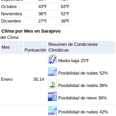
Índice de criminalidad por país
Octubre
43℉
63℉
Noviembre
36℉
52℉
Sanidad
Diciembre
27℉
39℉
Índice de Sanidad (Actual)
Clima por Mes en Sarajevo
del Clima
Índice de Sanidad
Resumen de Condiciones
Mes
Puntuación
Climáticas
Índice de Sanidad por País
Media baja 25℉
Contaminación
Posibilidad de nubes 52%
Enero
30,14
Índice de Contaminación (Actual)
Posibilidad de niebla 38%
Índice de contaminación
Posibilidad de nieve 36%
Índice de Contaminación por País
Posibilidad de nubes 42%