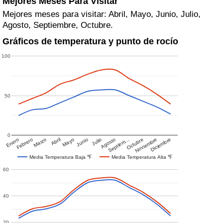
Mejores Meses Para Visitar
Mejores meses para visitar: Abril, Mayo, Junio, Julio,
Agosto, Septiembre, Octubre.
Gráficos de temperatura y punto de rocío
100
50
0
Enero
Febrero
Marzo
Abril
Mayo
Junio
Julio
Agosto
Septiem…
Octubre
Noviembre
Diciembre
Media Temperatura Baja ℉
Media Temperatura Alta ℉
60
40
20