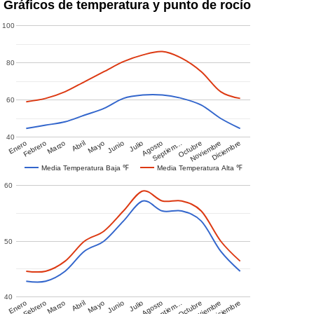
Gráficos de temperatura y punto de rocío
100
80
60
40
Enero
Febrero
Marzo
Abril
Mayo
Junio
Julio
Agosto
Septiem…
Octubre
Noviembre
Diciembre
Media Temperatura Baja ℉
Media Temperatura Alta ℉
60
50
40
Enero
Febrero
Marzo
Abril
Mayo
Junio
Julio
Agosto
Septiem…
Octubre
Noviembre
Diciembre