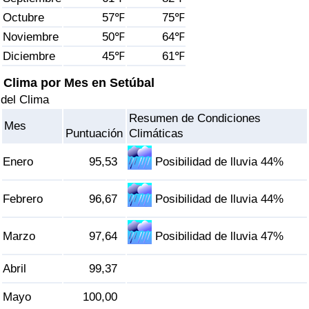
Índice de criminalidad por país
Octubre
57℉
75℉
Noviembre
50℉
64℉
Sanidad
Diciembre
45℉
61℉
Índice de Sanidad (Actual)
Clima por Mes en Setúbal
del Clima
Índice de Sanidad
Resumen de Condiciones
Mes
Puntuación
Climáticas
Índice de Sanidad por País
Enero
95,53
Posibilidad de lluvia 44%
Contaminación
Febrero
96,67
Posibilidad de lluvia 44%
Índice de Contaminación (Actual)
Marzo
97,64
Posibilidad de lluvia 47%
Índice de contaminación
Abril
99,37
Índice de Contaminación por País
Mayo
100,00