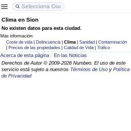
Clima en Sion
Coste de vida
Precios de las propiedades
Calidad de Vida
No existen datos para esta ciudad.
Más información:
Índice de Costo de Vida (Actual)
Índice de Precios de Inmuebles (Actual)
Índice de Calidad de Vida
Coste de vida
|
Delincuencia
|
Clima
|
Sanidad
|
Contaminación
|
Precios de las propiedades
|
Calidad de Vida
|
Tráfico
Índice de Costo de Vida
Índice de Precios de Inmuebles
Índice de Calidad de Vida (Actual)
Acerca de esta página
En las Noticias
Derechos de Autor © 2009-2026 Numbeo. El uso de este
Índice de costo de vida por país
Índice de Precios de Inmuebles por País
Índice de calidad de vida por país
servicio está sujeto a nuestros
Términos de Uso
y
Política
de Privacidad
en aqaba
Delincuencia
Calificación del Índice de Criminalidad
(Actual)
Índice de Criminalidad