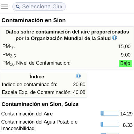
Contaminación en Sion
Coste de vida
Precios de las propiedades
Calidad de Vida
Datos sobre contaminación del aire proporcionados
Índice de Costo de Vida (Actual)
Índice de Precios de Inmuebles (Actual)
Índice de Calidad de Vida
por la Organización Mundial de la Salud
PM
15,00
10
Índice de Costo de Vida
Índice de Precios de Inmuebles
Índice de Calidad de Vida (Actual)
PM
9,00
2.5
PM
Nivel de Contaminación:
Bajo
10
Índice de costo de vida por país
Índice de Precios de Inmuebles por País
Índice de calidad de vida por país
Índice
en aqaba
Delincuencia
Índice de contaminación:
20,80
Escala Exp. de Contaminación:
40,08
Calificación del Índice de Criminalidad
Contaminación en Sion, Suiza
(Actual)
Contaminación del Aire
14.29
Índice de Criminalidad
Contaminación del Agua Potable e
8.33
Inaccesibilidad