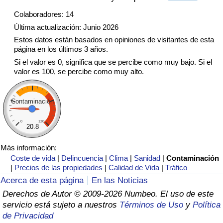
Tráfico
Colaboradores: 14
Última actualización: Junio 2026
Índice de Tráfico
Estos datos están basados en opiniones de visitantes de esta
página en los últimos 3 años.
Índice de Tráfico (Actual)
Si el valor es 0, significa que se percibe como muy bajo. Si el
valor es 100, se percibe como muy alto.
Índice de Tráfico por País
Contaminación
0
120
20.8
Más información:
Coste de vida
|
Delincuencia
|
Clima
|
Sanidad
|
Contaminación
|
Precios de las propiedades
|
Calidad de Vida
|
Tráfico
Acerca de esta página
En las Noticias
Derechos de Autor © 2009-2026 Numbeo. El uso de este
servicio está sujeto a nuestros
Términos de Uso
y
Política
de Privacidad