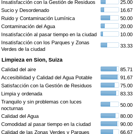
Insatisfacción con la Gestión de Residuos
25.00
Índice de criminalidad por país
Sucio y Desordenado
16.67
Sanidad
Ruido y Contaminación Lumínica
50.00
Contaminación del Agua
20.00
Índice de Sanidad (Actual)
Insatisfacción al pasar tiempo en la ciudad
10.00
Insatisfacción con los Parques y Zonas
33.33
Índice de Sanidad
Verdes de la ciudad
Limpieza en Sion, Suiza
Índice de Sanidad por País
Calidad del aire
85.71
Accesibilidad y Calidad del Agua Potable
91.67
Contaminación
Satisfacción con la Gestión de Residuos
75.00
Limpia y ordenada
83.33
Índice de Contaminación (Actual)
Tranquilo y sin problemas con luces
50.00
nocturnas
Índice de contaminación
Calidad del Agua
80.00
Comodidad al pasar tiempo en la ciudad
90.00
Índice de Contaminación por País
Calidad de las Zonas Verdes y Parques
66.67