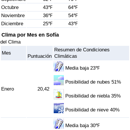
Índice de criminalidad por país
Octubre
43℉
64℉
Noviembre
36℉
54℉
Sanidad
Diciembre
25℉
43℉
Índice de Sanidad (Actual)
Clima por Mes en Sofía
del Clima
Índice de Sanidad
Resumen de Condiciones
Mes
Puntuación
Climáticas
Índice de Sanidad por País
Media baja 23℉
Contaminación
Posibilidad de nubes 51%
Enero
20,42
Índice de Contaminación (Actual)
Posibilidad de niebla 35%
Índice de contaminación
Posibilidad de nieve 40%
Índice de Contaminación por País
Media baja 30℉