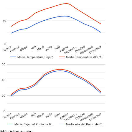
50
0
Enero
Febrero
Marzo
Abril
Mayo
Junio
Julio
Agosto
Septiem…
Octubre
Noviembre
Diciembre
Media Temperatura Baja ℉
Media Temperatura Alta ℉
60
40
20
0
Enero
Febrero
Marzo
Abril
Mayo
Junio
Julio
Agosto
Septiem…
Octubre
Noviembre
Diciembre
Media Baja del Punto de R…
Media alta del Punto de R…
Más información: