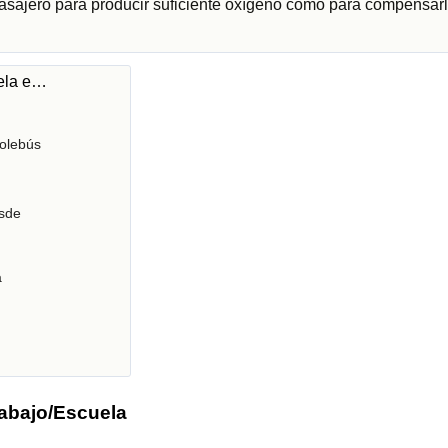
pasajero para producir suficiente oxígeno como para compensarl
uela e…
olebús
sde
a
rabajo/Escuela