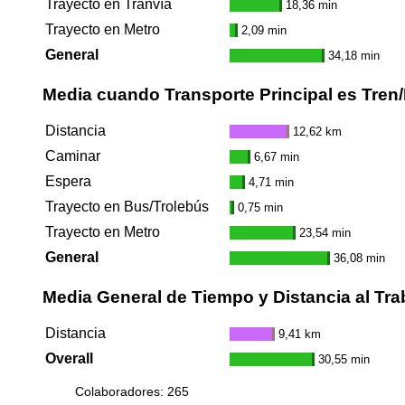
Trayecto en Tranvía
18,36 min
Trayecto en Metro
2,09 min
General
34,18 min
Media cuando Transporte Principal es Tren
Distancia
12,62 km
Caminar
6,67 min
Espera
4,71 min
Trayecto en Bus/Trolebús
0,75 min
Trayecto en Metro
23,54 min
General
36,08 min
Media General de Tiempo y Distancia al Tra
Distancia
9,41 km
Overall
30,55 min
Colaboradores: 265