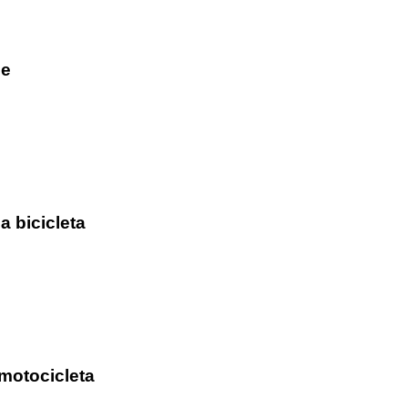
he
a bicicleta
motocicleta