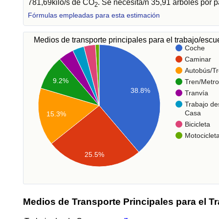
781,69kilo/s de CO
. Se necesita/n 35,91 árboles por 
2
Fórmulas empleadas para esta estimación
Medios de transporte principales para el trabajo/esc
Coche
Caminar
Autobús/Tr
9.2%
Tren/Metro
38.8%
Tranvía
Trabajo de
Casa
15.3%
Bicicleta
Motociclet
25.5%
Medios de Transporte Principales para el T