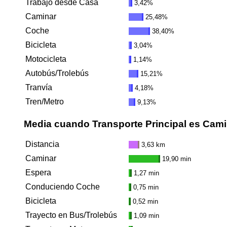
Trabajo desde Casa
3,42%
Caminar
25,48%
Coche
38,40%
Bicicleta
3,04%
Motocicleta
1,14%
Autobús/Trolebús
15,21%
Tranvía
4,18%
Tren/Metro
9,13%
Media cuando Transporte Principal es Cami
Distancia
3,63 km
Caminar
19,90 min
Espera
1,27 min
Conduciendo Coche
0,75 min
Bicicleta
0,52 min
Trayecto en Bus/Trolebús
1,09 min