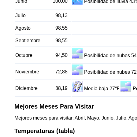
Junio
100,00
Posibilidad de lluvia 43
Julio
98,13
Agosto
98,55
Septiembre
98,55
Octubre
94,50
Posibilidad de nubes 5
Noviembre
72,88
Posibilidad de nubes 7
Diciembre
38,19
Media baja 27℉
P
Mejores Meses Para Visitar
Mejores meses para visitar: Abril, Mayo, Junio, Julio, Ag
Temperaturas (tabla)