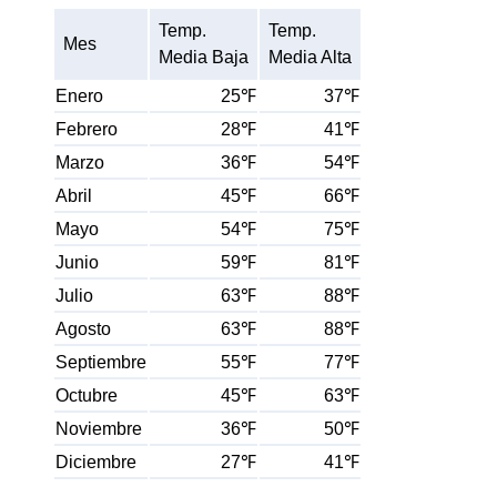
Temp.
Temp.
Mes
Media Baja
Media Alta
Enero
25℉
37℉
Febrero
28℉
41℉
Marzo
36℉
54℉
Abril
45℉
66℉
Mayo
54℉
75℉
Junio
59℉
81℉
Julio
63℉
88℉
Agosto
63℉
88℉
Septiembre
55℉
77℉
Octubre
45℉
63℉
Noviembre
36℉
50℉
Diciembre
27℉
41℉