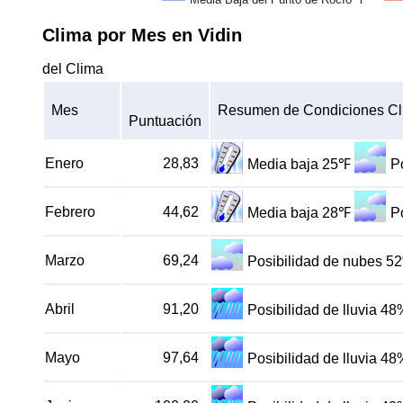
Clima por Mes en Vidin
del Clima
Mes
Resumen de Condiciones Cl
Puntuación
Enero
28,83
Media baja 25℉
P
Febrero
44,62
Media baja 28℉
P
Marzo
69,24
Posibilidad de nubes 5
Abril
91,20
Posibilidad de lluvia 48
Mayo
97,64
Posibilidad de lluvia 48