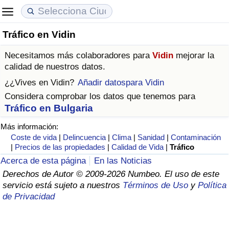
Tráfico en Vidin
Coste de vida
Precios de las propiedades
Calidad de Vida
Necesitamos más colaboradores para
Vidin
mejorar la
Índice de Costo de Vida (Actual)
Índice de Precios de Inmuebles (Actual)
Índice de Calidad de Vida
calidad de nuestros datos.
¿¿Vives en
Vidin
?
Añadir datospara Vidin
Índice de Costo de Vida
Índice de Precios de Inmuebles
Índice de Calidad de Vida (Actual)
Considera comprobar los datos que tenemos para
Tráfico en Bulgaria
Índice de costo de vida por país
Índice de Precios de Inmuebles por País
Índice de calidad de vida por país
Más información:
Coste de vida
|
Delincuencia
|
Clima
|
Sanidad
|
Contaminación
en aqaba
Delincuencia
|
Precios de las propiedades
|
Calidad de Vida
|
Tráfico
Acerca de esta página
En las Noticias
Calificación del Índice de Criminalidad
Derechos de Autor © 2009-2026 Numbeo. El uso de este
(Actual)
servicio está sujeto a nuestros
Términos de Uso
y
Política
de Privacidad
Índice de Criminalidad