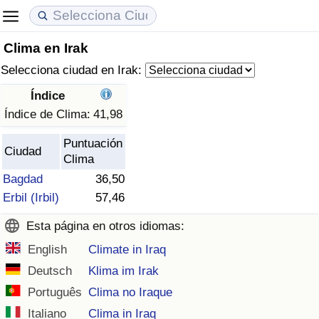
Clima en Irak
Coste de vida
Precios de las propiedades
Calidad de Vida
Selecciona ciudad en Irak:
Índice de Costo de Vida (Actual)
Índice de Precios de Inmuebles (Actual)
Índice de Calidad de Vida
Índice
Índice de Clima:
41,98
Índice de Costo de Vida
Índice de Precios de Inmuebles
Índice de Calidad de Vida (Actual)
Puntuación
Ciudad
Clima
Índice de costo de vida por país
Índice de Precios de Inmuebles por País
Índice de calidad de vida por país
Bagdad
36,50
Erbil (Irbil)
57,46
en aqaba
Delincuencia
Esta página en otros idiomas:
Calificación del Índice de Criminalidad
English
Climate in Iraq
(Actual)
Deutsch
Klima im Irak
Índice de Criminalidad
Português
Clima no Iraque
Italiano
Clima in Iraq