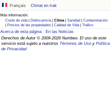
Índice de criminalidad por país
Français
Climat en Irak
Sanidad
Más información:
Coste de vida
|
Delincuencia
|
Clima
|
Sanidad
|
Contaminación
|
Precios de las propiedades
|
Calidad de Vida
|
Tráfico
Índice de Sanidad (Actual)
Acerca de esta página
En las Noticias
Derechos de Autor © 2009-2026 Numbeo. El uso de este
Índice de Sanidad
servicio está sujeto a nuestros
Términos de Uso
y
Política
de Privacidad
Índice de Sanidad por País
Contaminación
Índice de Contaminación (Actual)
Índice de contaminación
Índice de Contaminación por País