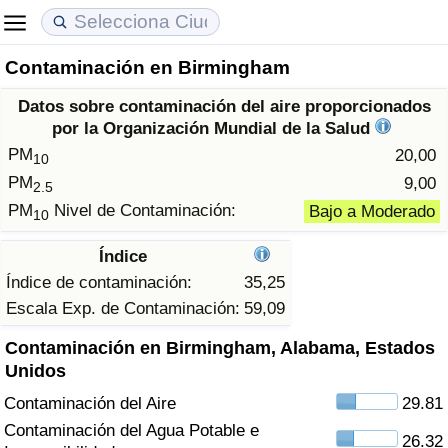
Contaminación en Birmingham
Coste de vida
Precios de las propiedades
Calidad de Vida
Datos sobre contaminación del aire proporcionados
Índice de Costo de Vida (Actual)
Índice de Precios de Inmuebles (Actual)
Índice de Calidad de Vida
por la Organización Mundial de la Salud
PM
20,00
10
Índice de Costo de Vida
Índice de Precios de Inmuebles
Índice de Calidad de Vida (Actual)
PM
9,00
2.5
PM
Nivel de Contaminación:
Bajo a Moderado
10
Índice de costo de vida por país
Índice de Precios de Inmuebles por País
Índice de calidad de vida por país
Índice
en aqaba
Delincuencia
Índice de contaminación:
35,25
Escala Exp. de Contaminación:
59,09
Calificación del Índice de Criminalidad
Contaminación en Birmingham, Alabama, Estados
(Actual)
Unidos
Contaminación del Aire
29.81
Índice de Criminalidad
Contaminación del Agua Potable e
26.32