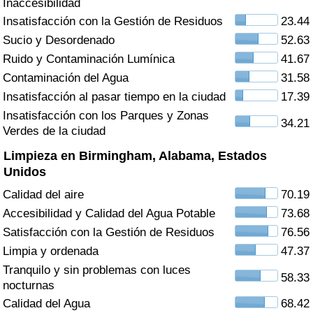
Inaccesibilidad
Índice de criminalidad por país
Insatisfacción con la Gestión de Residuos
23.44
Sucio y Desordenado
52.63
Sanidad
Ruido y Contaminación Lumínica
41.67
Índice de Sanidad (Actual)
Contaminación del Agua
31.58
Insatisfacción al pasar tiempo en la ciudad
17.39
Índice de Sanidad
Insatisfacción con los Parques y Zonas
34.21
Verdes de la ciudad
Índice de Sanidad por País
Limpieza en Birmingham, Alabama, Estados
Unidos
Contaminación
Calidad del aire
70.19
Accesibilidad y Calidad del Agua Potable
73.68
Índice de Contaminación (Actual)
Satisfacción con la Gestión de Residuos
76.56
Limpia y ordenada
47.37
Índice de contaminación
Tranquilo y sin problemas con luces
58.33
nocturnas
Índice de Contaminación por País
Calidad del Agua
68.42