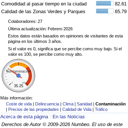
Comodidad al pasar tiempo en la ciudad
82.61
Tráfico
Calidad de las Zonas Verdes y Parques
65.79
Índice de Tráfico
Colaboradores: 27
Última actualización: Febrero 2026
Índice de Tráfico (Actual)
Estos datos están basados en opiniones de visitantes de esta
página en los últimos 3 años.
Si el valor es 0, significa que se percibe como muy bajo. Si el
Índice de Tráfico por País
valor es 100, se percibe como muy alto.
Contaminación
0
120
35.25
Más información:
Coste de vida
|
Delincuencia
|
Clima
|
Sanidad
|
Contaminación
|
Precios de las propiedades
|
Calidad de Vida
|
Tráfico
Acerca de esta página
En las Noticias
Derechos de Autor © 2009-2026 Numbeo. El uso de este